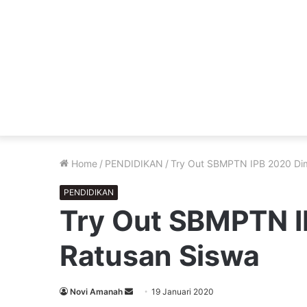
Home
/
PENDIDIKAN
/
Try Out SBMPTN IPB 2020 Dim
PENDIDIKAN
Try Out SBMPTN I
Ratusan Siswa
Send
Novi Amanah
19 Januari 2020