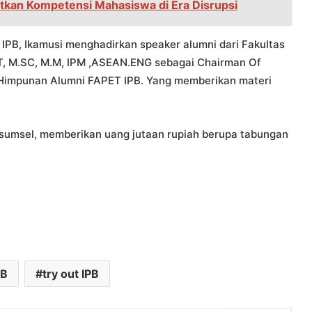
kan Kompetensi Mahasiswa di Era Disrupsi
 IPB, Ikamusi menghadirkan speaker alumni dari Fakultas
PT, M.SC, M.M, IPM ,ASEAN.ENG sebagai Chairman Of
Himpunan Alumni FAPET IPB. Yang memberikan materi
 sumsel, memberikan uang jutaan rupiah berupa tabungan
PB
try out IPB