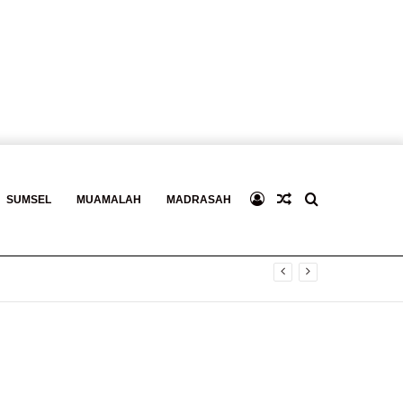
Log
Baca
Search
SUMSEL
MUAMALAH
MADRASAH
In
Berita
for