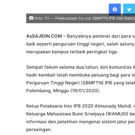
an
Faceb
email
Foto: Tri -- Pelaksanaan try out SBMPTN IPB oleh Ikamu
AsSAJIDIN.COM
– Banyaknya peminat dari para s
baik seperti perguruan tinggi negeri, salah satuny
merupakan kampus terbaik peringkat tiga.
Sempat fakum selama dua tahun, kini komunitas 
hadir kembali telah membuka peluang bagi para s
Perguruan Tinggi Negeri (SBMPTN) IPB yang telah
Palembang, Minggu (19/01/2020).
Ketua Pelaksana Into IPB 2020 Almunady Muhdi, m
Keluarga Mahasiswa Bumi Sriwijaya (IKAMUSI) b
informasi dan pelatihan mengenai sistem jalur p
persaingan.