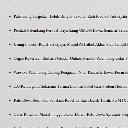
Palembang Targetkan Lebih Banyak Sekolah Raih Predikat Adiwiyata
Pemkot Palembang Perkuat Daya Saing UMKM Lewat Seminar Transf
Usung Filosofi Kapal Sriwijaya, Masjid Al Fathul Akbar Siap Tampil 
Cegah Kekerasan Berbasis Gender Online, Pemkot Palembang Gelar Pel
Wawako Palembang Dorong Penguatan Nilai Pancasila Lewat Peran R
200 Keluarga di Sukarami Terima Bantuan Paket Gizi Protein Hewa
Ratu Dewa Resmikan Penataan Kabel Utilitas Bawah Tanah, POM IX J
Gelar Khitanan Massal hingga Donor Darah, Ratu Dewa Apresiasi Pr