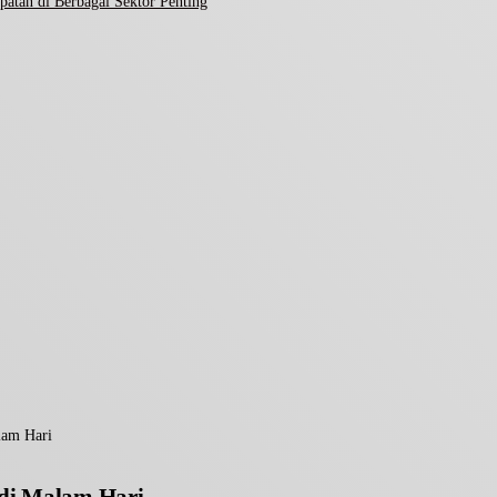
atan di Berbagai Sektor Penting
lam Hari
 di Malam Hari