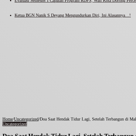
Evaluasi Semester I Capaian Program RDPS, Wali Kota Dorong Percep
Ketua BGN Nanik S Deyang Mengundurkan Diri, Ini Alasannya…!
Home
/
Uncategorized
/
Doa Saat Hendak Tidur Lagi, Setelah Terbangun di Ma
Uncategorized
Doa Saat Hendak Tidur Lagi, Setelah Terbangun