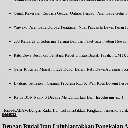
Cegah Kekerasan Berbasis Gender Online, Pemkot Palembang Gelar Pel
Wawako Palembang Dorong Penguatan Nilai Pancasila Lewat Peran R
200 Keluarga di Sukarami Terima Bantuan Paket Gizi Protein Hewa
Ratu Dewa Resmikan Penataan Kabel Utilitas Bawah Tanah, POM IX J
Gelar Khitanan Massal hingga Donor Darah, Ratu Dewa Apresiasi Pr
Evaluasi Semester I Capaian Program RDPS, Wali Kota Dorong Percep
Ketua BGN Nanik S Deyang Mengundurkan Diri, Ini Alasannya…!
Home
/
KALAM
/
Dengan Rudal Iran Luluhlantakkan Pangkalan Amerika Serika
KALAM
Dengan Rudal Iran Luluhlantakkan Pangkalan Am