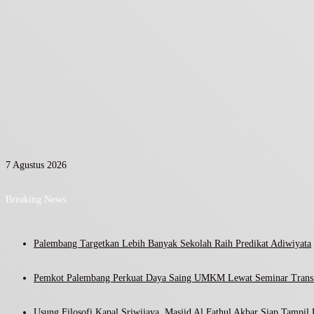
7 Agustus 2026
Breaking News
Palembang Targetkan Lebih Banyak Sekolah Raih Predikat Adiwiyata
Pemkot Palembang Perkuat Daya Saing UMKM Lewat Seminar Transf
Usung Filosofi Kapal Sriwijaya, Masjid Al Fathul Akbar Siap Tampil 