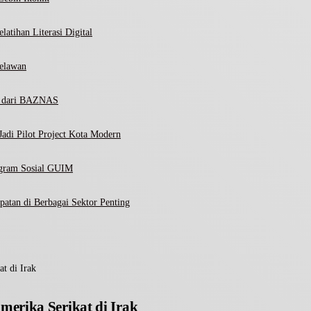
atihan Literasi Digital
elawan
ni dari BAZNAS
adi Pilot Project Kota Modern
ogram Sosial GUIM
atan di Berbagai Sektor Penting
t di Irak
erika Serikat di Irak