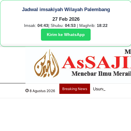
Jadwal imsakiyah Wilayah Palembang
27 Feb 2026
Imsak:
04:43
| Shubu:
04:53
| Maghrib:
18:22
Kirim ke WhatsApp
Usung Filosofi Kapal
Breaking News
8 Agustus 2026