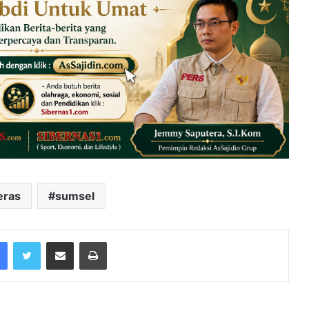
eras
sumsel
Facebook
Twitter
Share via Email
Print