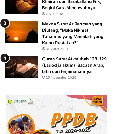
Khairan dan Barakallahu Fiik,
Begini Cara Menjawabnya
2 Mei 2018
Makna Surat Ar Rahman yang
Diulang, “Maka Nikmat
Tuhanmu yang Manakah yang
Kamu Dustakan?”
31 Maret 2021
Quran Surat At-taubah 128-129
(Laqod ja akum), Bacaan Arab,
latin dan terjemahannya
25 November 2020