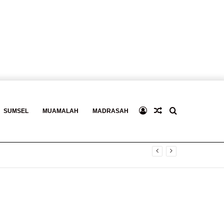
Log
Baca
Search
SUMSEL
MUAMALAH
MADRASAH
In
Berita
for