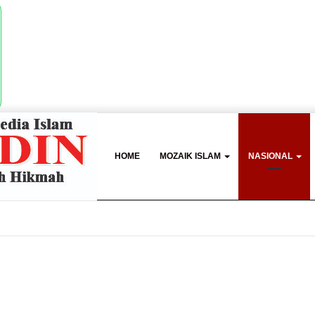
HOME
MOZAIK ISLAM
NASIONAL
 Sriwijaya, Masjid Al Fathul Akbar Siap Tampil Lebih Ikonik