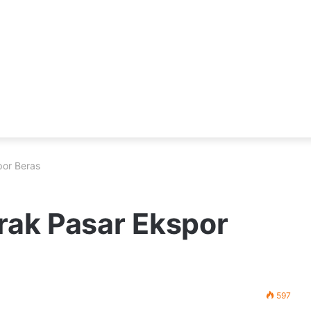
por Beras
rak Pasar Ekspor
597