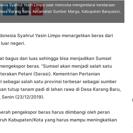
ook
Twitter
LinkedIn
Tumblr
Pinterest
onesia Syahrul Yasin Limpo saat mencoba mengendarai kendaraan
i Desa Karang Baru, Kecamatan Sumber Marga, Kabupaten Banyuasin,
donesia Syahrul Yasin Limpo menargetkan beras dari
luar negeri.
t bagus dan luas sehingga bisa menjadikan Sumsel
 mengekspor beras. “Sumsel akan menjadi salah satu
erakan Petani (Serasi). Kementrian Pertanian
sebagai salah satu provinsi terbesar sebagai sumber
kan tutup tanam padi di lahan rawa di Desa Karang Baru,
Senin (23/12/2019).
erah pengekspor beras harus diimbangi oleh peran
luruh Kabupaten/Kota yang harus mampu meningkatkan