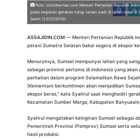
an
Faceb
Foto: mn/sibernas.com Menteri Pertanian Republik Ind
email
pada kegiatan gerakan tutup tanam padi di lahan rawa d
Senin (23/12/2019).
ASSAJIDIN.COM
— Menteri Pertanian Republik In
petani Sumatra Selatan bakal segera di ekspor ke 
Menurutnya, Sumsel mempunyai lahan yang sanga
sebagai provinsi pertama di Indonesia yang akan
perhatian dalam program Selamatkan Rawa Sejaht
(Kementan) berkomitmen akan menjadikan Sumsel 
ekspor beras,” kata Syahrul saat menghadiri gera
Kecamatan Sumber Marga, Kabupaten Banyuasin, 
Syahrul mengatakan keinginan Sumsel sebagai da
Pemerintah Provinsi (Pemprov) Sumsel serta se
hasil produksi.