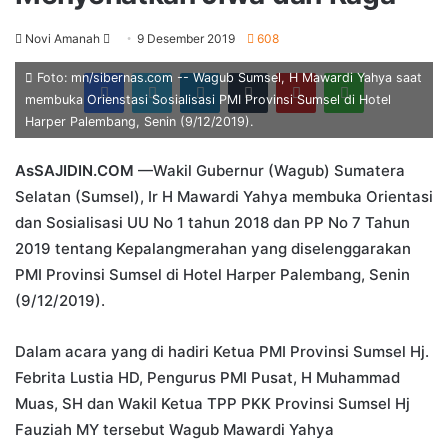
Send
Novi Amanah
9 Desember 2019
608
an
Facebook
Twitter
LinkedIn
Tumblr
Pinterest
WhatsApp
Foto: mn/sibernas.com -- Wagub Sumsel, H Mawardi Yahya saat
email
membuka Orienstasi Sosialisasi PMI Provinsi Sumsel di Hotel
Harper Palembang, Senin (9/12/2019).
AsSAJIDIN.COM
—Wakil Gubernur (Wagub) Sumatera
Selatan (Sumsel), Ir H Mawardi Yahya membuka Orientasi
dan Sosialisasi UU No 1 tahun 2018 dan PP No 7 Tahun
2019 tentang Kepalangmerahan yang diselenggarakan
PMI Provinsi Sumsel di Hotel Harper Palembang, Senin
(9/12/2019).
Dalam acara yang di hadiri Ketua PMI Provinsi Sumsel Hj.
Febrita Lustia HD, Pengurus PMI Pusat, H Muhammad
Muas, SH dan Wakil Ketua TPP PKK Provinsi Sumsel Hj
Fauziah MY tersebut Wagub Mawardi Yahya