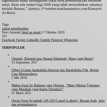
digerakkan untuk kebangkitan zakat serta pemberdayaan ekonomi
umat. Akan ada sanksi bagi ASN yang tidak menyalurkan zakatnya
melalui Baznas,” ujarnya. (*/sumber:maklumatnews.com/Kamayel
Ar-Razi).
Tags
zakat penghasilan
Novi Amanah
Send an email
17 Oktober 2019
525
Facebook
Twitter
LinkedIn
Tumblr
Pinterest
WhatsApp
TERPOPULER
Chusnul, Khusnul atau Husnul Khatimah, Mana yang Benar?
15 September 2017
Diberi Ucapan Jazakallahu Khairan dan Barakallahu Fiik, Begini
Cara Menjawabnya
2 Mei 2018
Makna Surat Ar Rahman yang Diulang, “Maka Nikmat Tuhanmu
yang Manakah yang Kamu Dustakan?”
31 Maret 2021
Quran Surat At-taubah 128-129 (Laqod ja akum), Bacaan Arab, latin
dan terjemahannya