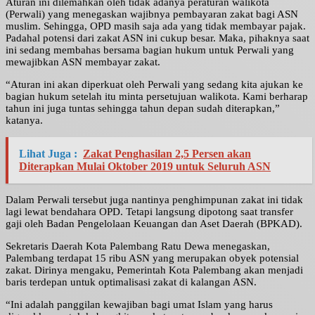
Aturan ini dilemahkan oleh tidak adanya peraturan walikota
(Perwali) yang menegaskan wajibnya pembayaran zakat bagi ASN
muslim. Sehingga, OPD masih saja ada yang tidak membayar pajak.
Padahal potensi dari zakat ASN ini cukup besar. Maka, pihaknya saat
ini sedang membahas bersama bagian hukum untuk Perwali yang
mewajibkan ASN membayar zakat.
“Aturan ini akan diperkuat oleh Perwali yang sedang kita ajukan ke
bagian hukum setelah itu minta persetujuan walikota. Kami berharap
tahun ini juga tuntas sehingga tahun depan sudah diterapkan,”
katanya.
Lihat Juga :
Zakat Penghasilan 2,5 Persen akan
Diterapkan Mulai Oktober 2019 untuk Seluruh ASN
Dalam Perwali tersebut juga nantinya penghimpunan zakat ini tidak
lagi lewat bendahara OPD. Tetapi langsung dipotong saat transfer
gaji oleh Badan Pengelolaan Keuangan dan Aset Daerah (BPKAD).
Sekretaris Daerah Kota Palembang Ratu Dewa menegaskan,
Palembang terdapat 15 ribu ASN yang merupakan obyek potensial
zakat. Dirinya mengaku, Pemerintah Kota Palembang akan menjadi
baris terdepan untuk optimalisasi zakat di kalangan ASN.
“Ini adalah panggilan kewajiban bagi umat Islam yang harus