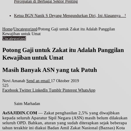
Percepatan di Berbagai Sektor Penting
Ketua BGN Nanik S Deyang Mengundurkan Diri, Ini Alasannya…!
Home
/
Uncategorized
/
Potong Gaji untuk Zakat itu Adalah Panggilan
Kewajiban untuk Umat
Uncategorized
Potong Gaji untuk Zakat itu Adalah Panggilan
Kewajiban untuk Umat
Masih Banyak ASN yang tak Patuh
Novi Amanah
Send an email
17 Oktober 2019
525
Facebook
Twitter
LinkedIn
Tumblr
Pinterest
WhatsApp
Saim Marhadan
AsSAJIDIN.COM
— Zakat penghasilan 2,5% yang diwajibkan
kepada seluruh Aparatur Sipil Negara (ASN) masih belum dilakukan
seluruh OPD. Bahkan, aturan yang sudah diterapkan sejak beberapa
tahun terakhir ini diakui Badan Amil Zakat Nasional (Baznas) Kota