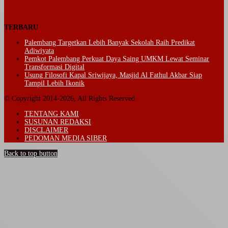
TERBARU
Palembang Targetkan Lebih Banyak Sekolah Raih Predikat
Adiwiyata
Pemkot Palembang Perkuat Daya Saing UMKM Lewat Seminar
Transformasi Digital
Usung Filosofi Kapal Sriwijaya, Masjid Al Fathul Akbar Siap
Tampil Lebih Ikonik
© Copyright 2014-2026, All Rights Reserved
TENTANG KAMI
SUSUNAN REDAKSI
DISCLAIMER
PEDOMAN MEDIA SIBER
Back to top button