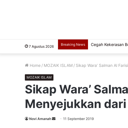
Cegah Kekerasan Ber
Breaking News
7 Agustus 2026
Home
/
MOZAIK ISLAM
/
Sikap Wara’ Salman Al Faris
MOZAIK ISLAM
Sikap Wara’ Salma
Menyejukkan dari 
Send
Novi Amanah
11 September 2019
an