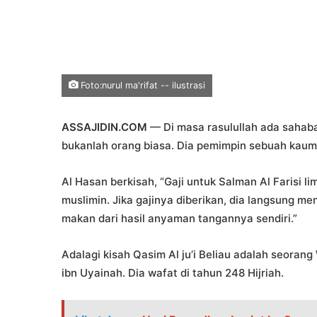
Foto:nurul ma'rifat -- ilustrasi
ASSAJIDIN.COM
— Di masa rasulullah ada sahaba
bukanlah orang biasa. Dia pemimpin sebuah kaum..
Al Hasan berkisah, “Gaji untuk Salman Al Farisi li
muslimin. Jika gajinya diberikan, dia langsung m
makan dari hasil anyaman tangannya sendiri.”
Adalagi kisah Qasim Al ju’i Beliau adalah seorang
ibn Uyainah. Dia wafat di tahun 248 Hijriah.