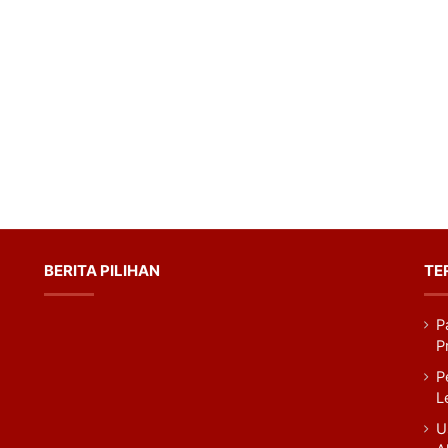
BERITA PILIHAN
TE
P
P
m
Tok
P
L
U