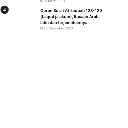
31 Maret 2021
Quran Surat At-taubah 128-129
(Laqod ja akum), Bacaan Arab,
latin dan terjemahannya
25 November 2020