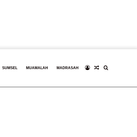
Log
Baca
Search
SUMSEL
MUAMALAH
MADRASAH
In
Berita
for