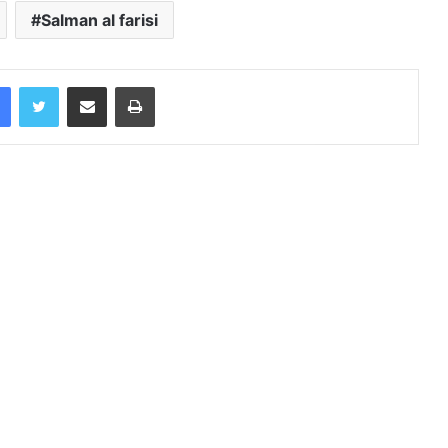
Salman al farisi
Facebook
Twitter
Share via Email
Print