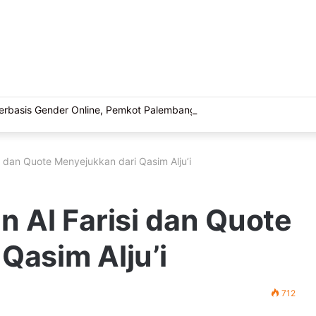
basis Gender Online, Pemkot Palembang Gelar Pelatihan Literasi Di
i dan Quote Menyejukkan dari Qasim Alju’i
n Al Farisi dan Quote
Qasim Alju’i
712