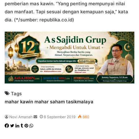
pemberian mas kawin. “Yang penting mempunyai nilai
dan manfaat. Tapi sesuai dengan kemapuan saja,” kata
dia. (*/sumber: republika.co.id)
Tags
mahar kawin
mahar saham
tasikmalaya
Send
Novi Amanah
8 September 2019
660
an
Facebook
Twitter
LinkedIn
Tumblr
Pinterest
WhatsApp
email