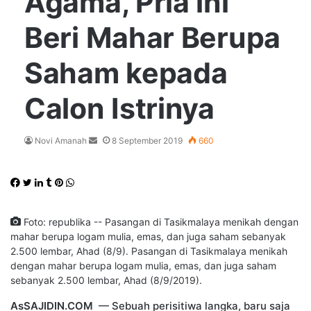
Agama, Pria ini
Beri Mahar Berupa
Saham kepada
Calon Istrinya
Send
Novi Amanah
8 September 2019
660
an
email
Facebook
Twitter
LinkedIn
Tumblr
Pinterest
WhatsApp
Foto: republika -- Pasangan di Tasikmalaya menikah dengan
mahar berupa logam mulia, emas, dan juga saham sebanyak
2.500 lembar, Ahad (8/9). Pasangan di Tasikmalaya menikah
dengan mahar berupa logam mulia, emas, dan juga saham
sebanyak 2.500 lembar, Ahad (8/9/2019).
AsSAJIDIN.COM
— Sebuah perisitiwa langka, baru saja