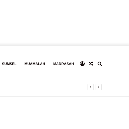
Log
Baca
Search
SUMSEL
MUAMALAH
MADRASAH
In
Berita
for