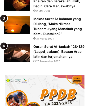
Khairan dan Barakallahu Fiik,
Begini Cara Menjawabnya
2 Mei 2018
Makna Surat Ar Rahman yang
Diulang, “Maka Nikmat
Tuhanmu yang Manakah yang
Kamu Dustakan?”
31 Maret 2021
Quran Surat At-taubah 128-129
(Laqod ja akum), Bacaan Arab,
latin dan terjemahannya
25 November 2020