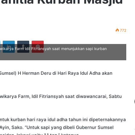
772
ook
Twitter
LinkedIn
Tumblr
Pinterest
wikarya Farm Idil Fitriansyah saat menunjukkan sapi kurban
umsel) H Herman Deru di Hari Raya Idul Adha akan
wikarya Farm, Idil Fitriansyah saat diwawancarai, Sabtu
tuk kurban hari raya idul adha tahun ini dipeternakannya
Ayin, Sako. “Untuk sapi yang dibeli Gubernur Sumsel