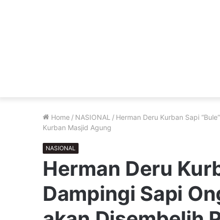
Home
/
NASIONAL
/
Herman Deru Kurban Sapi “Bule”
Kurban Masjid Agung
NASIONAL
Herman Deru Kurb
Dampingi Sapi On
akan Disembelih P