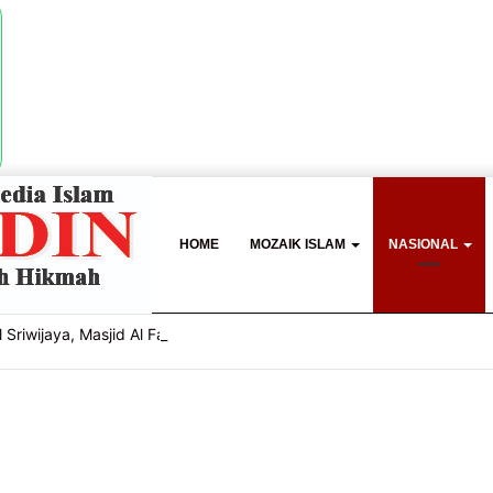
HOME
MOZAIK ISLAM
NASIONAL
 Sriwijaya, Masjid Al Fathul Akbar Siap Tampil Lebih Ikonik