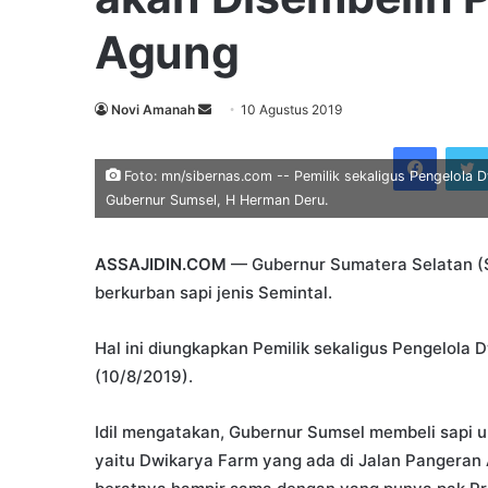
Agung
Send
Novi Amanah
10 Agustus 2019
an
Faceb
email
Foto: mn/sibernas.com -- Pemilik sekaligus Pengelola D
Gubernur Sumsel, H Herman Deru.
ASSAJIDIN.COM
— Gubernur Sumatera Selatan (S
berkurban sapi jenis Semintal.
Hal ini diungkapkan Pemilik sekaligus Pengelola D
(10/8/2019).
Idil mengatakan, Gubernur Sumsel membeli sapi un
yaitu Dwikarya Farm yang ada di Jalan Pangeran 