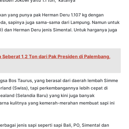
iden Jokowi yaitu 1.1 ton,” katanya
gkan yang punya pak Herman Deru 1.107 kg dengan
rbeda, sapinya juga sama-sama dari Lampung. Namun untuk
) dan Herman Deru jenis Simental. Untuk harganya juga
Seberat 1,2 Ton dari Pak Presiden di Palembang,
angsa Bos Taurus, yang berasal dari daerah lembah Simme
erland (Swiss), tapi perkembangannya lebih cepat di
ealand (Selandia Baru) yang kini juga banyak
arna kulitnya yang kemerah-merahan membuat sapi ini
erbagai jenis sapi seperti sapi Bali, PO, Simental dan