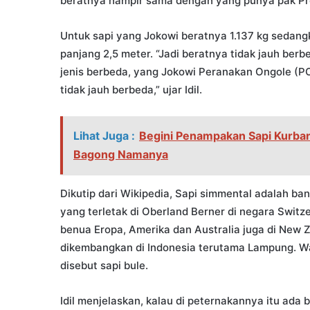
beratnya hampir sama dengan yang punya pak Pres
Untuk sapi yang Jokowi beratnya 1.137 kg sedan
panjang 2,5 meter. “Jadi beratnya tidak jauh be
jenis berbeda, yang Jokowi Peranakan Ongole (PO
tidak jauh berbeda,” ujar Idil.
Lihat Juga :
Begini Penampakan Sapi Kurban 
Bagong Namanya
Dikutip dari Wikipedia, Sapi simmental adalah b
yang terletak di Oberland Berner di negara Switz
benua Eropa, Amerika dan Australia juga di New Z
dikembangkan di Indonesia terutama Lampung. W
disebut sapi bule.
Idil menjelaskan, kalau di peternakannya itu ada b