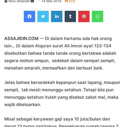
Send
Novi Amanah
14 Mei 2019
608
an
Facebook
Twitter
LinkedIn
Tumblr
Pinterest
WhatsApp
email
ASSAJIDIN.COM
— Di dalam hartamu ada hak orang
lain… Di dalam Alquran surat Ali Imron ayat 133-134
disebutkan bahwa tanda tanda orang bertakwa adalah
segera mohon ampun, sedekah dalam sempat sempit,
menahan amarah, memaafkan dan berbuat baik.
Jelas bahwa bersedekah kapanpun saat lapang, maupun
sempit, tak mesti menunggu setahun. Tetapi bila pun
menunggu setahun itulah yang disebut zakat mal, maka
wajib dikeluarkan.
Misal sebagai karyawan gaji saya 10 juta/bulan dan
dapat 13 bulan gaji/tahun. Pengeluaran rumah tangga 7