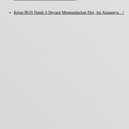
Ketua BGN Nanik S Deyang Mengundurkan Diri, Ini Alasannya…!