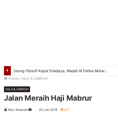
Cegah Kekerasan Berbasis Gender Online, Pemkot Palembang Gelar Pelatihan Literasi Digital
Home
/
HAJI & UMROH
HAJI & UMROH
Jalan Meraih Haji Mabrur
Send
Novi Amanah
30 Juli 2018
671
an