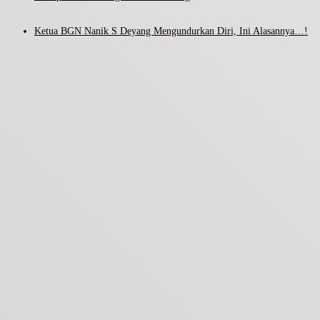
Ketua BGN Nanik S Deyang Mengundurkan Diri, Ini Alasannya…!