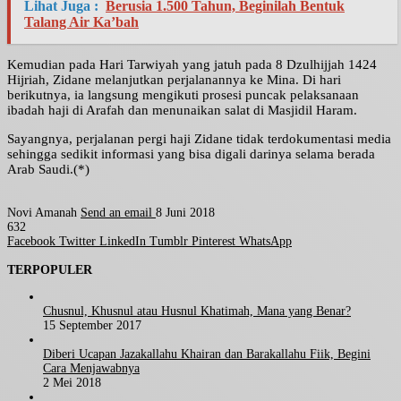
Lihat Juga :
Berusia 1.500 Tahun, Beginilah Bentuk
Talang Air Ka’bah
Kemudian pada Hari Tarwiyah yang jatuh pada 8 Dzulhijjah 1424
Hijriah, Zidane melanjutkan perjalanannya ke Mina. Di hari
berikutnya, ia langsung mengikuti prosesi puncak pelaksanaan
ibadah haji di Arafah dan menunaikan salat di Masjidil Haram.
Sayangnya, perjalanan pergi haji Zidane tidak terdokumentasi media
sehingga sedikit informasi yang bisa digali darinya selama berada
Arab Saudi.(*)
Novi Amanah
Send an email
8 Juni 2018
632
Facebook
Twitter
LinkedIn
Tumblr
Pinterest
WhatsApp
TERPOPULER
Chusnul, Khusnul atau Husnul Khatimah, Mana yang Benar?
15 September 2017
Diberi Ucapan Jazakallahu Khairan dan Barakallahu Fiik, Begini
Cara Menjawabnya
2 Mei 2018