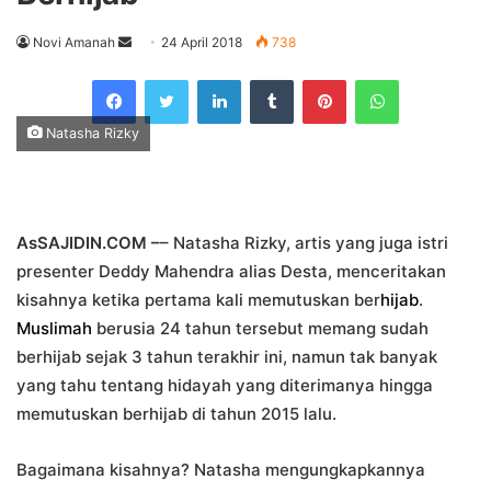
Send
Novi Amanah
24 April 2018
738
an
Facebook
Twitter
LinkedIn
Tumblr
Pinterest
WhatsApp
email
Natasha Rizky
AsSAJIDIN.COM –
– Natasha Rizky, artis yang juga istri
presenter Deddy Mahendra alias Desta, menceritakan
kisahnya ketika pertama kali memutuskan ber
hijab
.
Muslimah
berusia 24 tahun tersebut memang sudah
berhijab sejak 3 tahun terakhir ini, namun tak banyak
yang tahu tentang hidayah yang diterimanya hingga
memutuskan berhijab di tahun 2015 lalu.
Bagaimana kisahnya? Natasha mengungkapkannya