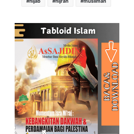
hijab
hijrah
muslimah