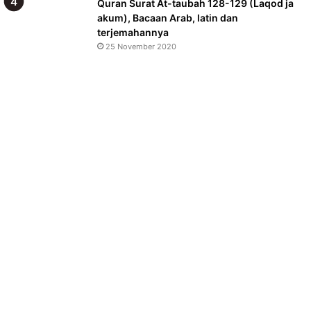
Quran Surat At-taubah 128-129 (Laqod ja
akum), Bacaan Arab, latin dan
terjemahannya
25 November 2020