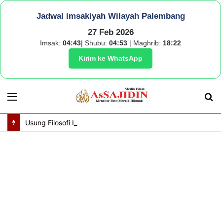
Jadwal imsakiyah Wilayah Palembang
27 Feb 2026
Imsak:
04:43
| Shubu:
04:53
| Maghrib:
18:22
Kirim ke WhatsApp
Menu
S
fo
Usung Filosofi Kapal Sriwijaya, Masjid Al Fathul Akbar Siap Tampil Lebih Ikonik