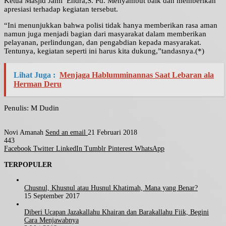
Ketua Masjid Jami’ Endra,S. Pd. Menyambut baik dan memberikan
apresiasi terhadap kegiatan tersebut.
“Ini menunjukkan bahwa polisi tidak hanya memberikan rasa aman
namun juga menjadi bagian dari masyarakat dalam memberikan
pelayanan, perlindungan, dan pengabdian kepada masyarakat.
Tentunya, kegiatan seperti ini harus kita dukung,”tandasnya.(*)
Lihat Juga :
Menjaga Hablumminannas Saat Lebaran ala
Herman Deru
Penulis: M Dudin
Novi Amanah
Send an email
21 Februari 2018
443
Facebook
Twitter
LinkedIn
Tumblr
Pinterest
WhatsApp
TERPOPULER
Chusnul, Khusnul atau Husnul Khatimah, Mana yang Benar?
15 September 2017
Diberi Ucapan Jazakallahu Khairan dan Barakallahu Fiik, Begini
Cara Menjawabnya