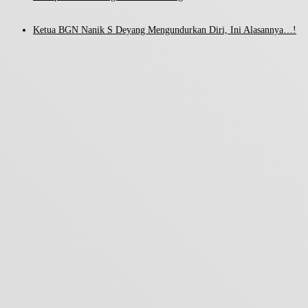
Ketua BGN Nanik S Deyang Mengundurkan Diri, Ini Alasannya…!