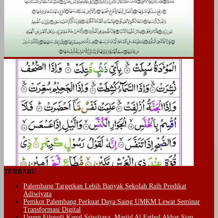
TERBARU
Palembang Targetkan Lebih Banyak Sekolah Raih Predikat
Adiwiyata
Pemkot Palembang Perkuat Daya Saing UMKM Lewat Seminar
Transformasi Digital
Usung Filosofi Kapal Sriwijaya, Masjid Al Fathul Akbar Siap