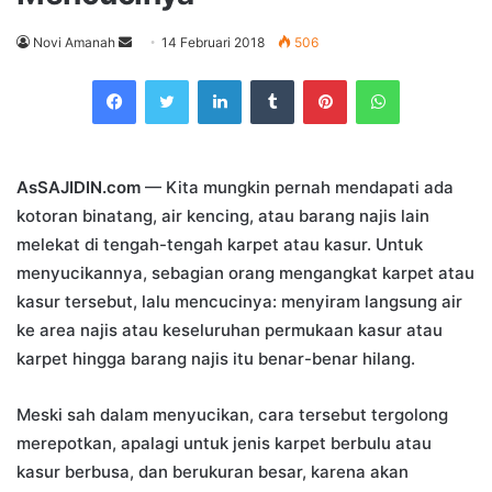
Send
Novi Amanah
14 Februari 2018
506
an
Facebook
Twitter
LinkedIn
Tumblr
Pinterest
WhatsApp
email
AsSAJIDIN.com
— Kita mungkin pernah mendapati ada
kotoran binatang, air kencing, atau barang najis lain
melekat di tengah-tengah karpet atau kasur. Untuk
menyucikannya, sebagian orang mengangkat karpet atau
kasur tersebut, lalu mencucinya: menyiram langsung air
ke area najis atau keseluruhan permukaan kasur atau
karpet hingga barang najis itu benar-benar hilang.
Meski sah dalam menyucikan, cara tersebut tergolong
merepotkan, apalagi untuk jenis karpet berbulu atau
kasur berbusa, dan berukuran besar, karena akan