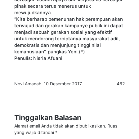
pihak secara terus menerus untuk
mewujudkannya.
“Kita berharap pemenuhan hak perempuan akan
terwujud dan gerakan kampanye publik ini dapat
menjadi sebuah gerakan sosial yang efektif
untuk mendorong terciptanya masyarakat adil,
demokratis dan menjunjung tinggi nilai
kemanusiaan”. pungkas Yeni.(*)
Penulis: Nisria Afuani
Novi Amanah
S
10 Desember 2017
462
F
T
L
T
P
W
e
a
w
i
u
i
h
n
c
i
n
m
n
a
d
e
t
k
b
t
t
a
Tinggalkan Balasan
b
t
e
l
e
s
n
o
e
d
r
r
A
e
Alamat email Anda tidak akan dipublikasikan.
Ruas
o
r
I
e
p
m
yang wajib ditandai
*
k
n
s
p
a
K