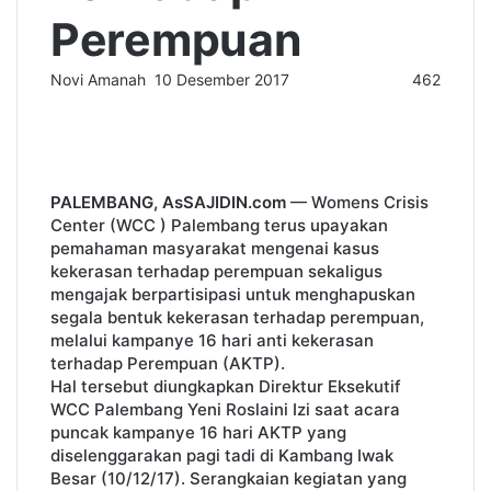
Perempuan
Novi Amanah
S
10 Desember 2017
462
F
T
L
T
P
W
e
a
w
i
u
i
h
n
c
i
n
m
n
a
d
e
t
k
b
t
t
a
b
t
e
l
e
s
n
PALEMBANG, AsSAJIDIN.com
— Womens Crisis
o
e
d
r
r
A
e
Center (WCC ) Palembang terus upayakan
o
r
I
e
p
m
pemahaman masyarakat mengenai kasus
k
n
s
p
a
kekerasan terhadap perempuan sekaligus
t
i
mengajak berpartisipasi untuk menghapuskan
l
segala bentuk kekerasan terhadap perempuan,
melalui kampanye 16 hari anti kekerasan
terhadap Perempuan (AKTP).
Hal tersebut diungkapkan Direktur Eksekutif
WCC Palembang Yeni Roslaini Izi saat acara
puncak kampanye 16 hari AKTP yang
diselenggarakan pagi tadi di Kambang Iwak
Besar (10/12/17). Serangkaian kegiatan yang