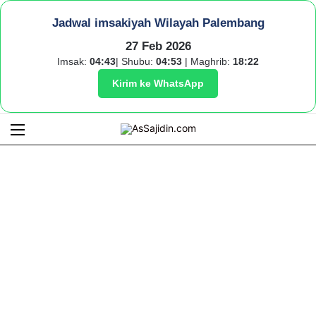
Jadwal imsakiyah Wilayah Palembang
27 Feb 2026
Imsak:
04:43
| Shubu:
04:53
| Maghrib:
18:22
Kirim ke WhatsApp
Menu
S
fo