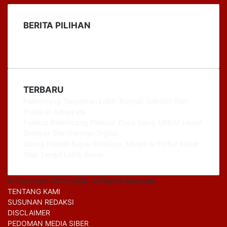
BERITA PILIHAN
TERBARU
Palembang Targetkan Lebih Banyak Sekolah Raih
Predikat Adiwiyata
Pemkot Palembang Perkuat Daya Saing UMKM Lewat
Seminar Transformasi Digital
Usung Filosofi Kapal Sriwijaya, Masjid Al Fathul Akbar
Siap Tampil Lebih Ikonik
© Copyright 2014-2026, All Rights Reserved
TENTANG KAMI
SUSUNAN REDAKSI
DISCLAIMER
PEDOMAN MEDIA SIBER