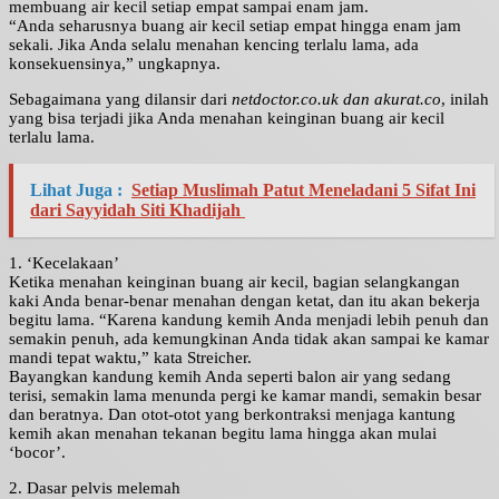
membuang air kecil setiap empat sampai enam jam.
“Anda seharusnya buang air kecil setiap empat hingga enam jam
sekali. Jika Anda selalu menahan kencing terlalu lama, ada
konsekuensinya,” ungkapnya.
Sebagaimana yang dilansir dari
netdoctor.co.uk dan akurat.co
, inilah
yang bisa terjadi jika Anda menahan keinginan buang air kecil
terlalu lama.
Lihat Juga :
Setiap Muslimah Patut Meneladani 5 Sifat Ini
dari Sayyidah Siti Khadijah
1. ‘Kecelakaan’
Ketika menahan keinginan buang air kecil, bagian selangkangan
kaki Anda benar-benar menahan dengan ketat, dan itu akan bekerja
begitu lama. “Karena kandung kemih Anda menjadi lebih penuh dan
semakin penuh, ada kemungkinan Anda tidak akan sampai ke kamar
mandi tepat waktu,” kata Streicher.
Bayangkan kandung kemih Anda seperti balon air yang sedang
terisi, semakin lama menunda pergi ke kamar mandi, semakin besar
dan beratnya. Dan otot-otot yang berkontraksi menjaga kantung
kemih akan menahan tekanan begitu lama hingga akan mulai
‘bocor’.
2. Dasar pelvis melemah