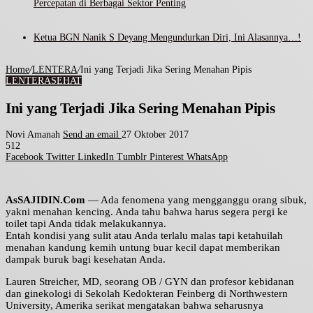
Percepatan di Berbagai Sektor Penting
Ketua BGN Nanik S Deyang Mengundurkan Diri, Ini Alasannya…!
Home
/
LENTERA
/
Ini yang Terjadi Jika Sering Menahan Pipis
LENTERA
SEHAT
Ini yang Terjadi Jika Sering Menahan Pipis
Novi Amanah
Send an email
27 Oktober 2017
512
Facebook
Twitter
LinkedIn
Tumblr
Pinterest
WhatsApp
AsSAJIDIN.Com
— Ada fenomena yang mengganggu orang sibuk,
yakni menahan kencing. Anda tahu bahwa harus segera pergi ke
toilet tapi Anda tidak melakukannya.
Entah kondisi yang sulit atau Anda terlalu malas tapi ketahuilah
menahan kandung kemih untung buar kecil dapat memberikan
dampak buruk bagi kesehatan Anda.
Lauren Streicher, MD, seorang OB / GYN dan profesor kebidanan
dan ginekologi di Sekolah Kedokteran Feinberg di Northwestern
University, Amerika serikat mengatakan bahwa seharusnya