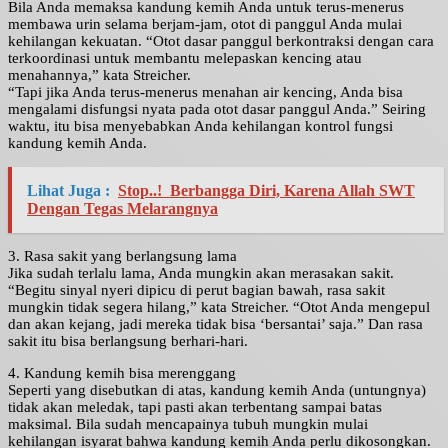
Bila Anda memaksa kandung kemih Anda untuk terus-menerus
membawa urin selama berjam-jam, otot di panggul Anda mulai
kehilangan kekuatan. “Otot dasar panggul berkontraksi dengan cara
terkoordinasi untuk membantu melepaskan kencing atau
menahannya,” kata Streicher.
“Tapi jika Anda terus-menerus menahan air kencing, Anda bisa
mengalami disfungsi nyata pada otot dasar panggul Anda.” Seiring
waktu, itu bisa menyebabkan Anda kehilangan kontrol fungsi
kandung kemih Anda.
Lihat Juga :
Stop..! Berbangga Diri, Karena Allah SWT
Dengan Tegas Melarangnya
3. Rasa sakit yang berlangsung lama
Jika sudah terlalu lama, Anda mungkin akan merasakan sakit.
“Begitu sinyal nyeri dipicu di perut bagian bawah, rasa sakit
mungkin tidak segera hilang,” kata Streicher. “Otot Anda mengepul
dan akan kejang, jadi mereka tidak bisa ‘bersantai’ saja.” Dan rasa
sakit itu bisa berlangsung berhari-hari.
4. Kandung kemih bisa merenggang
Seperti yang disebutkan di atas, kandung kemih Anda (untungnya)
tidak akan meledak, tapi pasti akan terbentang sampai batas
maksimal. Bila sudah mencapainya tubuh mungkin mulai
kehilangan isyarat bahwa kandung kemih Anda perlu dikosongkan.