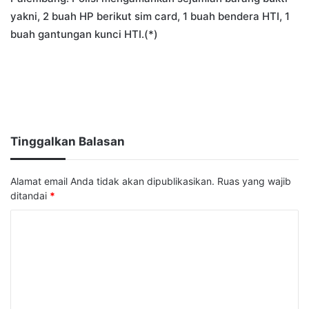
yakni, 2 buah HP berikut sim card, 1 buah bendera HTI, 1
buah gantungan kunci HTI.(*)
Tinggalkan Balasan
Alamat email Anda tidak akan dipublikasikan.
Ruas yang wajib
ditandai
*
K
o
m
e
n