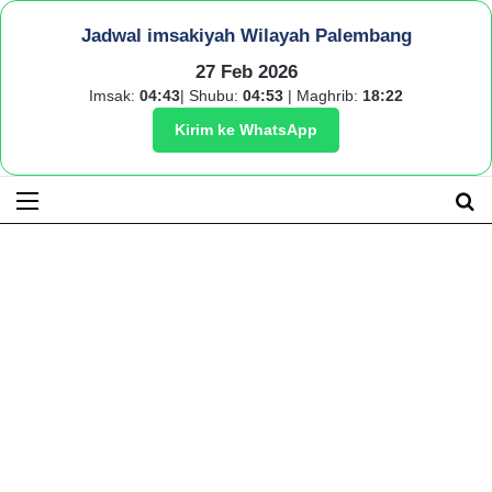
Jadwal imsakiyah Wilayah Palembang
27 Feb 2026
Imsak:
04:43
| Shubu:
04:53
| Maghrib:
18:22
Kirim ke WhatsApp
Menu
S
fo