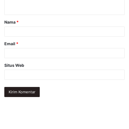
t
a
Nama
*
r
*
Email
*
Situs Web