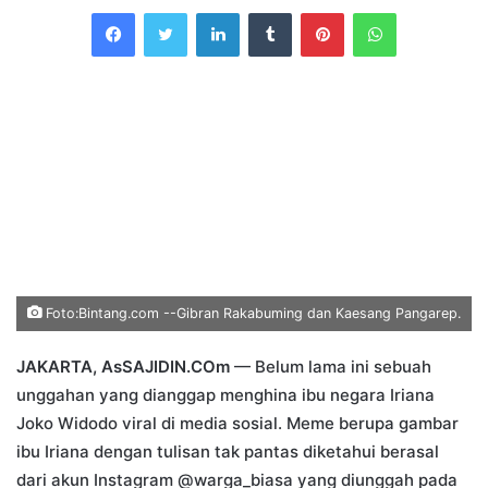
an
Facebook
Twitter
LinkedIn
Tumblr
Pinterest
WhatsApp
email
Foto:Bintang.com --Gibran Rakabuming dan Kaesang Pangarep.
JAKARTA, AsSAJIDIN.COm
— Belum lama ini sebuah
unggahan yang dianggap menghina ibu negara Iriana
Joko Widodo viral di media sosial. Meme berupa gambar
ibu Iriana dengan tulisan tak pantas diketahui berasal
dari akun Instagram @warga_biasa yang diunggah pada