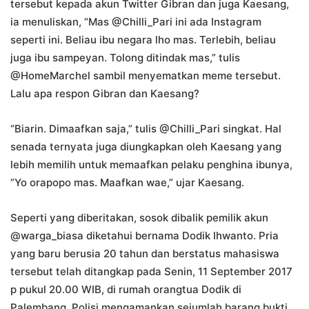
tersebut kepada akun Twitter Gibran dan juga Kaesang,
ia menuliskan, “Mas @Chilli_Pari ini ada Instagram
seperti ini. Beliau ibu negara lho mas. Terlebih, beliau
juga ibu sampeyan. Tolong ditindak mas,” tulis
@HomeMarchel sambil menyematkan meme tersebut.
Lalu apa respon Gibran dan Kaesang?
“Biarin. Dimaafkan saja,” tulis @Chilli_Pari singkat. Hal
senada ternyata juga diungkapkan oleh Kaesang yang
lebih memilih untuk memaafkan pelaku penghina ibunya,
”Yo orapopo mas. Maafkan wae,” ujar Kaesang.
Seperti yang diberitakan, sosok dibalik pemilik akun
@warga_biasa diketahui bernama Dodik Ihwanto. Pria
yang baru berusia 20 tahun dan berstatus mahasiswa
tersebut telah ditangkap pada Senin, 11 September 2017
p pukul 20.00 WIB, di rumah orangtua Dodik di
Palembang. Polisi mengamankan sejumlah barang bukti