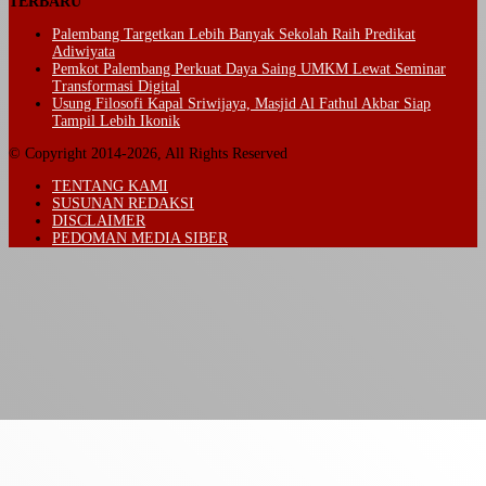
TERBARU
Palembang Targetkan Lebih Banyak Sekolah Raih Predikat
Adiwiyata
Pemkot Palembang Perkuat Daya Saing UMKM Lewat Seminar
Transformasi Digital
Usung Filosofi Kapal Sriwijaya, Masjid Al Fathul Akbar Siap
Tampil Lebih Ikonik
© Copyright 2014-2026, All Rights Reserved
TENTANG KAMI
SUSUNAN REDAKSI
DISCLAIMER
PEDOMAN MEDIA SIBER
Back
to
top
button