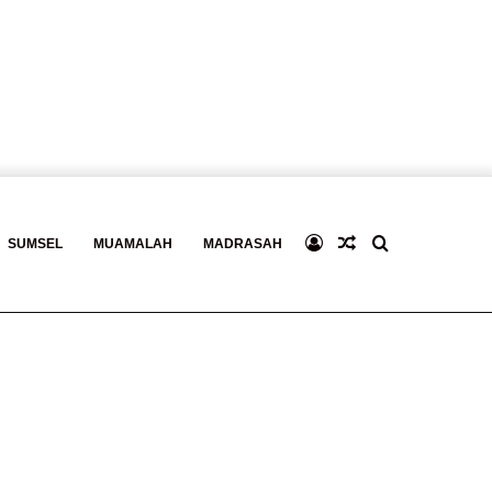
Log
Baca
Search
SUMSEL
MUAMALAH
MADRASAH
In
Berita
for