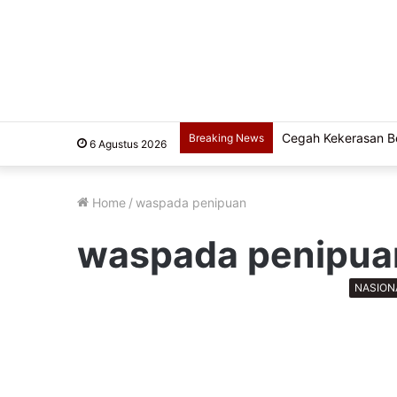
Cegah Kekerasan Ber
Breaking News
6 Agustus 2026
Home
/
waspada penipuan
waspada penipua
NASION