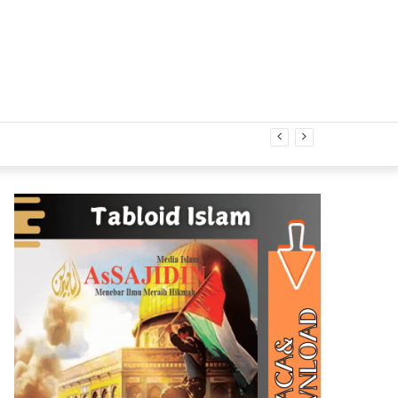
Acak
gital