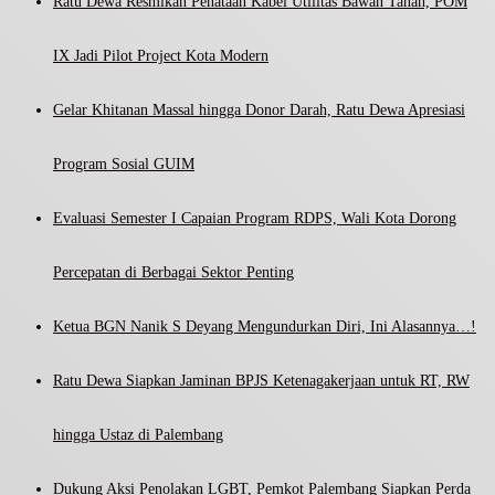
Ratu Dewa Resmikan Penataan Kabel Utilitas Bawah Tanah, POM
IX Jadi Pilot Project Kota Modern
Gelar Khitanan Massal hingga Donor Darah, Ratu Dewa Apresiasi
Program Sosial GUIM
Evaluasi Semester I Capaian Program RDPS, Wali Kota Dorong
Percepatan di Berbagai Sektor Penting
Ketua BGN Nanik S Deyang Mengundurkan Diri, Ini Alasannya…!
Ratu Dewa Siapkan Jaminan BPJS Ketenagakerjaan untuk RT, RW
hingga Ustaz di Palembang
Dukung Aksi Penolakan LGBT, Pemkot Palembang Siapkan Perda