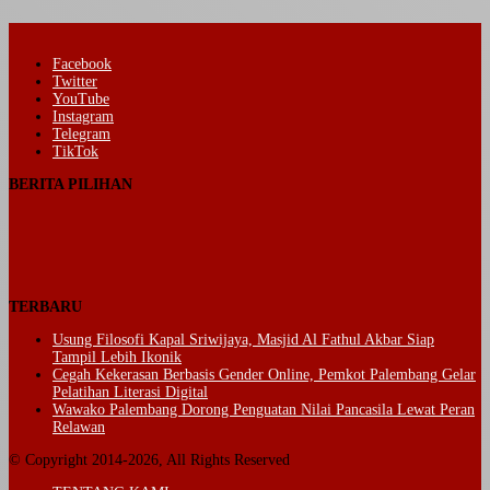
Facebook
Twitter
YouTube
Instagram
Telegram
TikTok
BERITA PILIHAN
TERBARU
Usung Filosofi Kapal Sriwijaya, Masjid Al Fathul Akbar Siap
Tampil Lebih Ikonik
Cegah Kekerasan Berbasis Gender Online, Pemkot Palembang Gelar
Pelatihan Literasi Digital
Wawako Palembang Dorong Penguatan Nilai Pancasila Lewat Peran
Relawan
© Copyright 2014-2026, All Rights Reserved