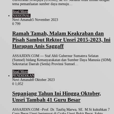
tema pemanfaatan sumber daya menuju…
Read More
NASIONAL
Novi Amanah
5 November 2023
0
799
Ramah Tamah, Malam Keakraban dan
Pisah Sambut Rektor Unsri 2015-2023, Ini
Harapan Anis Saggaff
ASSAJIDIN.COM — Staf Ahli Gubernur Sumatera Selatan
(Sumsel) bidang Kemasyarakatan dan Sumber Daya Manusia (SDM)
Sekretariat Daerah (Setda) Provinsi Sumsel…
Read More
PENDIDIKAN
Novi Amanah
8 Oktober 2023
0
1,052
Sepanjang Tahun Ini Hingga Oktober,
Unsri Tambah 41 Guru Besar
ASSAJIDIN.COM –Prof. Dr. Taufiq Marwa, SE. M.Si kukuhkan 7
Guru Besar Unsri bertempat di Graha Unsri Bukit Besar, Sabtu