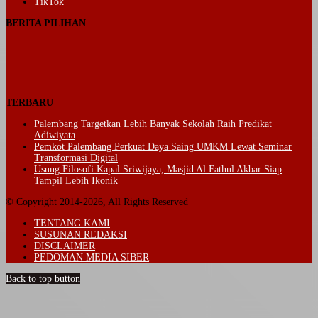
TikTok
BERITA PILIHAN
TERBARU
Palembang Targetkan Lebih Banyak Sekolah Raih Predikat
Adiwiyata
Pemkot Palembang Perkuat Daya Saing UMKM Lewat Seminar
Transformasi Digital
Usung Filosofi Kapal Sriwijaya, Masjid Al Fathul Akbar Siap
Tampil Lebih Ikonik
© Copyright 2014-2026, All Rights Reserved
TENTANG KAMI
SUSUNAN REDAKSI
DISCLAIMER
PEDOMAN MEDIA SIBER
Back to top button