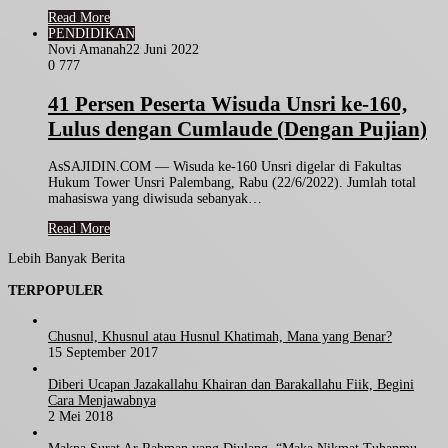
Read More
PENDIDIKAN
Novi Amanah
22 Juni 2022
0
777
41 Persen Peserta Wisuda Unsri ke-160,
Lulus dengan Cumlaude (Dengan Pujian)
AsSAJIDIN.COM — Wisuda ke-160 Unsri digelar di Fakultas
Hukum Tower Unsri Palembang, Rabu (22/6/2022). Jumlah total
mahasiswa yang diwisuda sebanyak…
Read More
Lebih Banyak Berita
TERPOPULER
Chusnul, Khusnul atau Husnul Khatimah, Mana yang Benar?
15 September 2017
Diberi Ucapan Jazakallahu Khairan dan Barakallahu Fiik, Begini
Cara Menjawabnya
2 Mei 2018