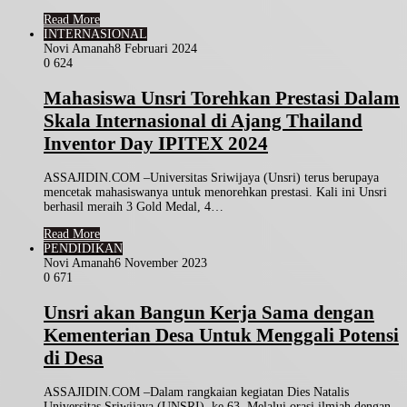
Read More
INTERNASIONAL
Novi Amanah
8 Februari 2024
0
624
Mahasiswa Unsri Torehkan Prestasi Dalam
Skala Internasional di Ajang Thailand
Inventor Day IPITEX 2024
ASSAJIDIN.COM –Universitas Sriwijaya (Unsri) terus berupaya
mencetak mahasiswanya untuk menorehkan prestasi. Kali ini Unsri
berhasil meraih 3 Gold Medal, 4…
Read More
PENDIDIKAN
Novi Amanah
6 November 2023
0
671
Unsri akan Bangun Kerja Sama dengan
Kementerian Desa Untuk Menggali Potensi
di Desa
ASSAJIDIN.COM –Dalam rangkaian kegiatan Dies Natalis
Universitas Sriwijaya (UNSRI), ke 63. Melalui orasi ilmiah dengan