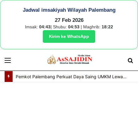
Jadwal imsakiyah Wilayah Palembang
27 Feb 2026
Imsak:
04:43
| Shubu:
04:53
| Maghrib:
18:22
Kirim ke WhatsApp
Menu
S
fo
Pemkot Palembang Perkuat Daya Saing UMKM Lewat Seminar Transformasi Digital