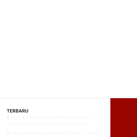
TERBARU
Usung Filosofi Kapal Sriwijaya, Masjid Al
Fathul Akbar Siap Tampil Lebih Ikonik
Cegah Kekerasan Berbasis Gender Online,