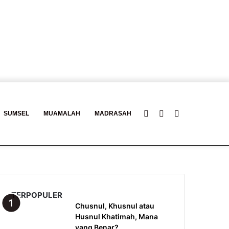
Log
Baca
Search
SUMSEL
MUAMALAH
MADRASAH
In
Berita
for
TERPOPULER
Chusnul, Khusnul atau
Husnul Khatimah, Mana
yang Benar?