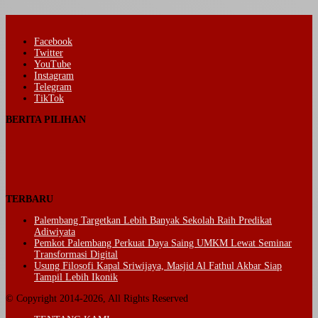
Facebook
Twitter
YouTube
Instagram
Telegram
TikTok
BERITA PILIHAN
TERBARU
Palembang Targetkan Lebih Banyak Sekolah Raih Predikat
Adiwiyata
Pemkot Palembang Perkuat Daya Saing UMKM Lewat Seminar
Transformasi Digital
Usung Filosofi Kapal Sriwijaya, Masjid Al Fathul Akbar Siap
Tampil Lebih Ikonik
© Copyright 2014-2026, All Rights Reserved