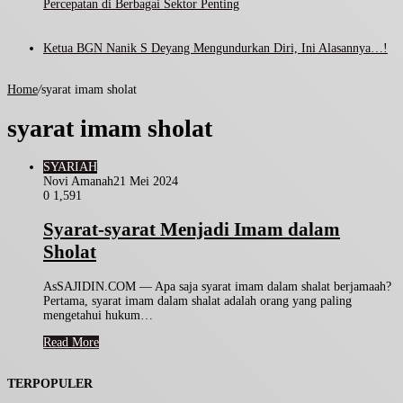
Percepatan di Berbagai Sektor Penting
Ketua BGN Nanik S Deyang Mengundurkan Diri, Ini Alasannya…!
Home
/
syarat imam sholat
syarat imam sholat
SYARIAH
Novi Amanah
21 Mei 2024
0
1,591
Syarat-syarat Menjadi Imam dalam
Sholat
AsSAJIDIN.COM — Apa saja syarat imam dalam shalat berjamaah?
Pertama, syarat imam dalam shalat adalah orang yang paling
mengetahui hukum…
Read More
TERPOPULER