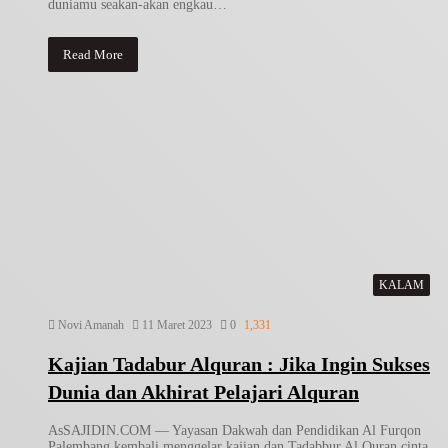
duniamu seakan-akan engkau…
Read More
KALAM
Novi Amanah
11 Maret 2023
0
1,331
Kajian Tadabur Alquran : Jika Ingin Sukses
Dunia dan Akhirat Pelajari Alquran
AsSAJIDIN.COM — Yayasan Dakwah dan Pendidikan Al Furqon
Palembang kembali menggelar kajian dan Tadabbur Al Quran cinta