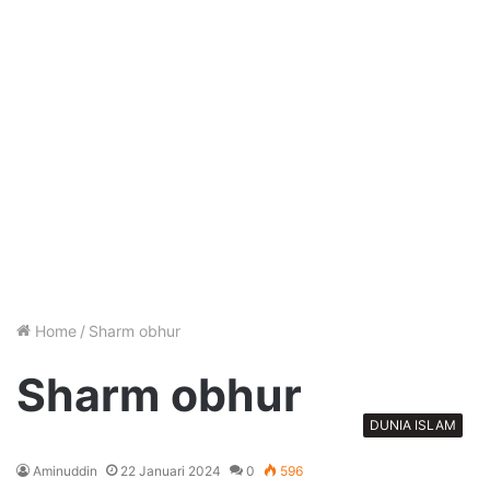
Home
/
Sharm obhur
Sharm obhur
DUNIA ISLAM
Aminuddin
22 Januari 2024
0
596