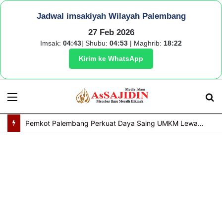
Jadwal imsakiyah Wilayah Palembang
27 Feb 2026
Imsak:
04:43
| Shubu:
04:53
| Maghrib:
18:22
Kirim ke WhatsApp
Menu
S
fo
Pemkot Palembang Perkuat Daya Saing UMKM Lewat Seminar Transformasi Digital