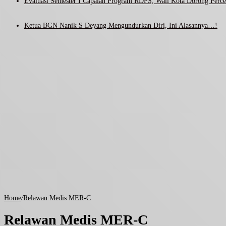
Evaluasi Semester I Capaian Program RDPS, Wali Kota Dorong Percep
Ketua BGN Nanik S Deyang Mengundurkan Diri, Ini Alasannya…!
Home
/
Relawan Medis MER-C
Relawan Medis MER-C