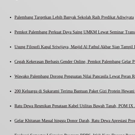
Palembang Targetkan Lebih Banyak Sekolah Raih Predikat Adiwiyata
Pemkot Palembang Perkuat Daya Saing UMKM Lewat Seminar Transf
Usung Filosofi Kapal Sriwijaya, Masjid Al Fathul Akbar Siap Tampil 
Cegah Kekerasan Berbasis Gender Online, Pemkot Palembang Gelar Pel
Wawako Palembang Dorong Penguatan Nilai Pancasila Lewat Peran R
200 Keluarga di Sukarami Terima Bantuan Paket Gizi Protein Hewa
Ratu Dewa Resmikan Penataan Kabel Utilitas Bawah Tanah, POM IX J
Gelar Khitanan Massal hingga Donor Darah, Ratu Dewa Apresiasi Pr