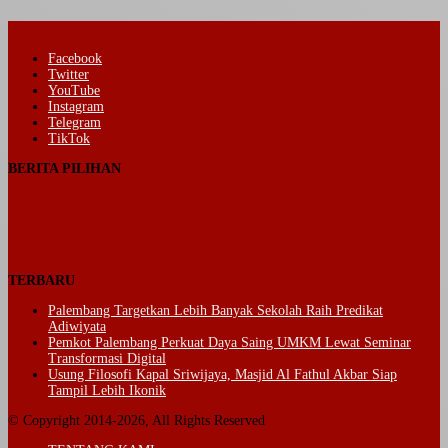
Facebook
Twitter
YouTube
Instagram
Telegram
TikTok
BERITA PILIHAN
TERBARU
Palembang Targetkan Lebih Banyak Sekolah Raih Predikat
Adiwiyata
Pemkot Palembang Perkuat Daya Saing UMKM Lewat Seminar
Transformasi Digital
Usung Filosofi Kapal Sriwijaya, Masjid Al Fathul Akbar Siap
Tampil Lebih Ikonik
© Copyright 2014-2026, All Rights Reserved