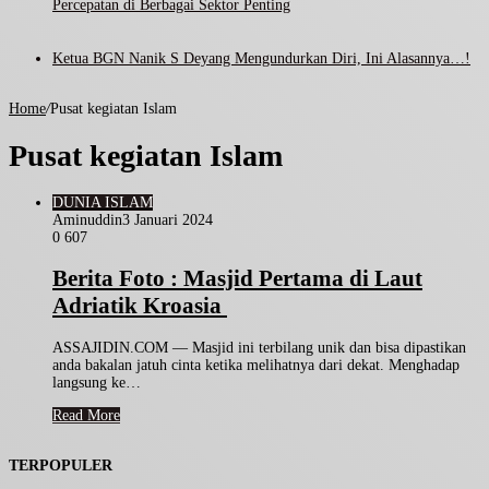
Percepatan di Berbagai Sektor Penting
Ketua BGN Nanik S Deyang Mengundurkan Diri, Ini Alasannya…!
Home
/
Pusat kegiatan Islam
Pusat kegiatan Islam
DUNIA ISLAM
Aminuddin
3 Januari 2024
0
607
Berita Foto : Masjid Pertama di Laut
Adriatik Kroasia
ASSAJIDIN.COM — Masjid ini terbilang unik dan bisa dipastikan
anda bakalan jatuh cinta ketika melihatnya dari dekat. Menghadap
langsung ke…
Read More
TERPOPULER