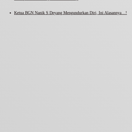
Ketua BGN Nanik S Deyang Mengundurkan Diri, Ini Alasannya…!