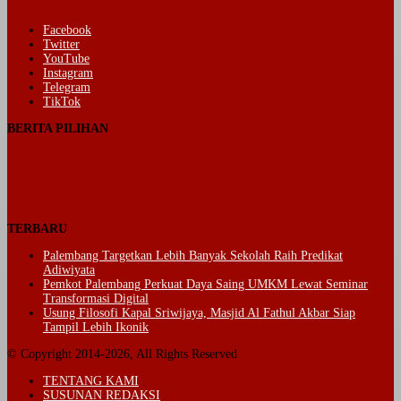
Facebook
Twitter
YouTube
Instagram
Telegram
TikTok
BERITA PILIHAN
TERBARU
Palembang Targetkan Lebih Banyak Sekolah Raih Predikat
Adiwiyata
Pemkot Palembang Perkuat Daya Saing UMKM Lewat Seminar
Transformasi Digital
Usung Filosofi Kapal Sriwijaya, Masjid Al Fathul Akbar Siap
Tampil Lebih Ikonik
© Copyright 2014-2026, All Rights Reserved
TENTANG KAMI
SUSUNAN REDAKSI