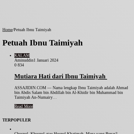
Home
/
Petuah Ibnu Taimiyah
Petuah Ibnu Taimiyah
KALAM
Aminuddin
1 Januari 2024
0
834
Mutiara Hati dari Ibnu Taimiyah
ASSAJIDIN.COM — Nama lengkap Ibnu Taimiyah adalah Ahmad
bin Abdis Salam bin Abdillah bin Al-Khidir bin Muhammad bin
Taimiyah An-Numairy…
Read More
TERPOPULER
Chusnul, Khusnul atau Husnul Khatimah, Mana yang Benar?