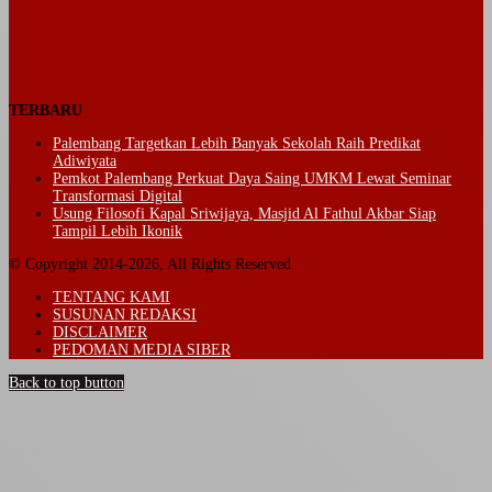
TERBARU
Palembang Targetkan Lebih Banyak Sekolah Raih Predikat
Adiwiyata
Pemkot Palembang Perkuat Daya Saing UMKM Lewat Seminar
Transformasi Digital
Usung Filosofi Kapal Sriwijaya, Masjid Al Fathul Akbar Siap
Tampil Lebih Ikonik
© Copyright 2014-2026, All Rights Reserved
TENTANG KAMI
SUSUNAN REDAKSI
DISCLAIMER
PEDOMAN MEDIA SIBER
Back to top button