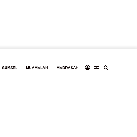
Log
Baca
Search
SUMSEL
MUAMALAH
MADRASAH
In
Berita
for