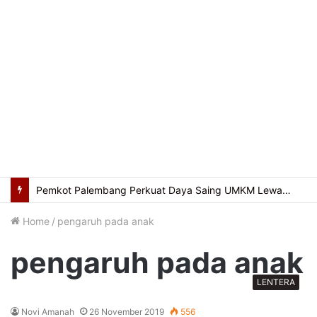
Usung Filosofi Kapal Sriwijaya, Masjid Al Fathul Akbar Siap Tampil Lebih Ikonik
Home
/
pengaruh pada anak
pengaruh pada anak
LENTERA
Novi Amanah
26 November 2019
556