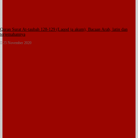
Quran Surat At-taubah 128-129 (Laqod ja akum), Bacaan Arab, latin dan
terjemahannya
25 November 2020