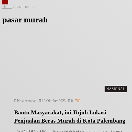
Home
/
pasar murah
pasar murah
NASIONAL
Novi Amanah
12 Oktober 2023
0
769
Bantu Masyarakat, ini Tujuh Lokasi
Penjualan Beras Murah di Kota Palembang
AsSAJIDIN.COM — Pemerintah Kota Palembang bekerjasama