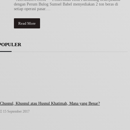
dengan Perum Bulog Sumsel Babel menyediakan 2 ton beras di
setiap operasi pasar.…
Read More
POPULER
Chusnul, Khusnul atau Husnul Khatimah, Mana yang Benar?
15 September 2017