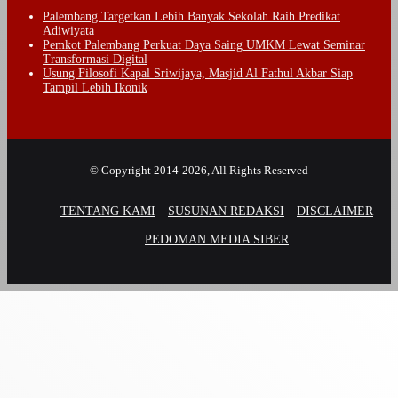
Palembang Targetkan Lebih Banyak Sekolah Raih Predikat
Adiwiyata
Pemkot Palembang Perkuat Daya Saing UMKM Lewat Seminar
Transformasi Digital
Usung Filosofi Kapal Sriwijaya, Masjid Al Fathul Akbar Siap
Tampil Lebih Ikonik
© Copyright 2014-2026, All Rights Reserved
TENTANG KAMI
SUSUNAN REDAKSI
DISCLAIMER
PEDOMAN MEDIA SIBER