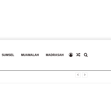
Log
Baca
Search
SUMSEL
MUAMALAH
MADRASAH
In
Berita
for