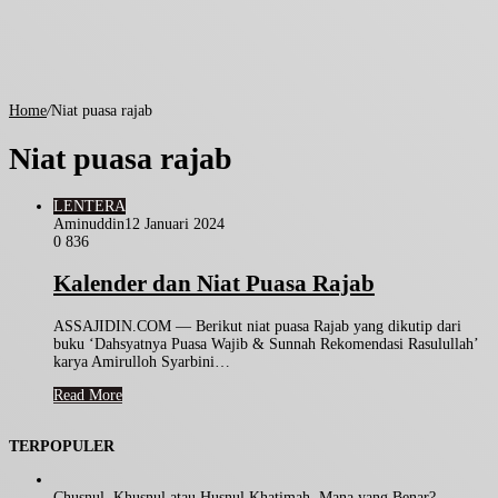
Home
/
Niat puasa rajab
Niat puasa rajab
LENTERA
Aminuddin
12 Januari 2024
0
836
Kalender dan Niat Puasa Rajab
ASSAJIDIN.COM — Berikut niat puasa Rajab yang dikutip dari
buku ‘Dahsyatnya Puasa Wajib & Sunnah Rekomendasi Rasulullah’
karya Amirulloh Syarbini…
Read More
TERPOPULER
Chusnul, Khusnul atau Husnul Khatimah, Mana yang Benar?