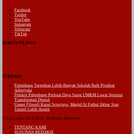
Facebook
Twitter
YouTube
Instagram
Telegram
TikTok
BERITA PILIHAN
TERBARU
Palembang Targetkan Lebih Banyak Sekolah Raih Predikat
Adiwiyata
Pemkot Palembang Perkuat Daya Saing UMKM Lewat Seminar
Transformasi Digital
Usung Filosofi Kapal Sriwijaya, Masjid Al Fathul Akbar Siap
Tampil Lebih Ikonik
© Copyright 2014-2026, All Rights Reserved
TENTANG KAMI
SUSUNAN REDAKSI