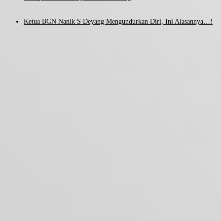
Ketua BGN Nanik S Deyang Mengundurkan Diri, Ini Alasannya…!