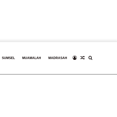
Log
Baca
Search
SUMSEL
MUAMALAH
MADRASAH
In
Berita
for