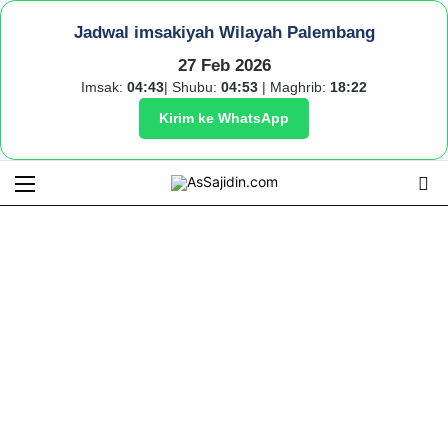
Jadwal imsakiyah Wilayah Palembang
27 Feb 2026
Imsak:
04:43
| Shubu:
04:53
| Maghrib:
18:22
Kirim ke WhatsApp
Menu
S
fo