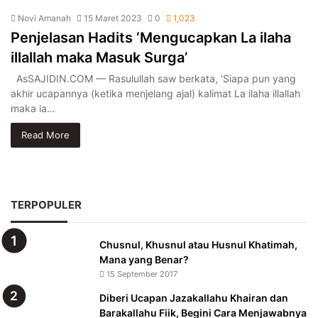
Novi Amanah
15 Maret 2023
0
1,023
Penjelasan Hadits ‘Mengucapkan La ilaha
illallah maka Masuk Surga’
AsSAJIDIN.COM — Rasulullah saw berkata, ‘Siapa pun yang
akhir ucapannya (ketika menjelang ajal) kalimat La ilaha illallah
maka ia…
Read More
TERPOPULER
Chusnul, Khusnul atau Husnul Khatimah,
Mana yang Benar?
15 September 2017
Diberi Ucapan Jazakallahu Khairan dan
Barakallahu Fiik, Begini Cara Menjawabnya