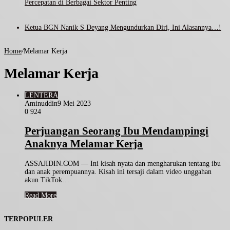
Percepatan di Berbagai Sektor Penting
Ketua BGN Nanik S Deyang Mengundurkan Diri, Ini Alasannya…!
Home
/
Melamar Kerja
Melamar Kerja
LENTERA
Aminuddin
9 Mei 2023
0
924
Perjuangan Seorang Ibu Mendampingi
Anaknya Melamar Kerja
ASSAJIDIN.COM — Ini kisah nyata dan mengharukan tentang ibu
dan anak perempuannya. Kisah ini tersaji dalam video unggahan
akun TikTok…
Read More
TERPOPULER