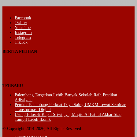
Facebook
Twitter
YouTube
Instagram
Telegram
TikTok
BERITA PILIHAN
TERBARU
Palembang Targetkan Lebih Banyak Sekolah Raih Predikat
Adiwiyata
Pemkot Palembang Perkuat Daya Saing UMKM Lewat Seminar
Transformasi Digital
Usung Filosofi Kapal Sriwijaya, Masjid Al Fathul Akbar Siap
Tampil Lebih Ikonik
© Copyright 2014-2026, All Rights Reserved