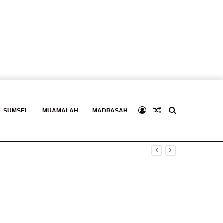
Log
Baca
Search
SUMSEL
MUAMALAH
MADRASAH
In
Berita
for