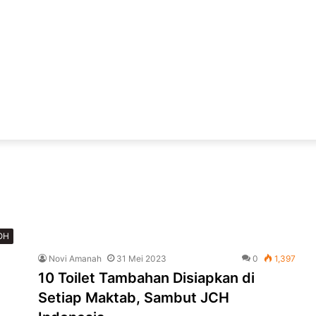
OH
Novi Amanah
31 Mei 2023
0
1,397
10 Toilet Tambahan Disiapkan di
Setiap Maktab, Sambut JCH