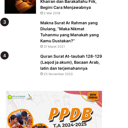
Khairan dan Barakallahu Fiik,
Begini Cara Menjawabnya
2 Mei 2018
Makna Surat Ar Rahman yang
Diulang, “Maka Nikmat
Tuhanmu yang Manakah yang
Kamu Dustakan?”
31 Maret 2021
Quran Surat At-taubah 128-129
(Laqod ja akum), Bacaan Arab,
latin dan terjemahannya
25 November 2020