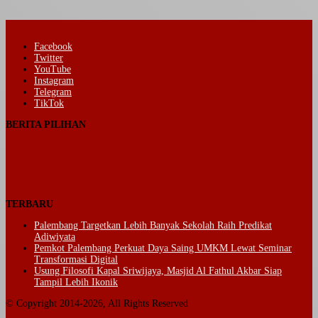
Facebook
Twitter
YouTube
Instagram
Telegram
TikTok
BERITA PILIHAN
TERBARU
Palembang Targetkan Lebih Banyak Sekolah Raih Predikat
Adiwiyata
Pemkot Palembang Perkuat Daya Saing UMKM Lewat Seminar
Transformasi Digital
Usung Filosofi Kapal Sriwijaya, Masjid Al Fathul Akbar Siap
Tampil Lebih Ikonik
© Copyright 2014-2026, All Rights Reserved