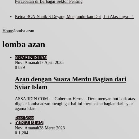
Percepatan di Berbagai Sektor Penting
Ketua BGN Nanik S Deyang Mengundurkan Diri, Ini Alasannya…!
Home
/
lomba azan
lomba azan
MOZAIK ISLAM
Novi Amanah
17 April 2023
0
879
Azan dengan Suara Merdu Bagian dari
Syiar Islam
ASSAJIDIN.COM — Gubernur Herman Deru menyambut baik atas
digelar lomba adzan mengingat hal ini merupakan bagian dari syiar
agama islam.…
Read More
DUNIA ISLAM
Novi Amanah
28 Maret 2023
0
1,204