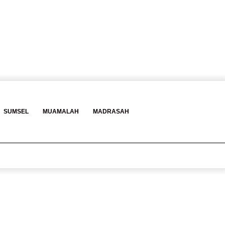
Log
Baca
Search
SUMSEL
MUAMALAH
MADRASAH
In
Berita
for