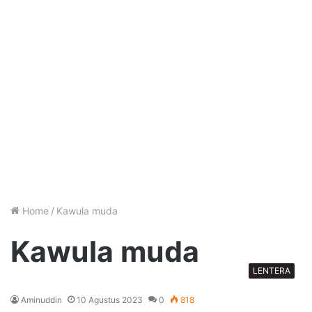
Home
/
Kawula muda
Kawula muda
LENTERA
Aminuddin
10 Agustus 2023
0
818