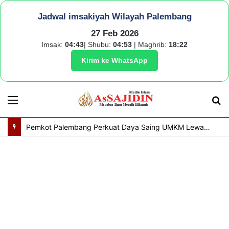
Jadwal imsakiyah Wilayah Palembang
27 Feb 2026
Imsak:
04:43
| Shubu:
04:53
| Maghrib:
18:22
Kirim ke WhatsApp
Menu
S
fo
Pemkot Palembang Perkuat Daya Saing UMKM Lewat Seminar Transformasi Digital