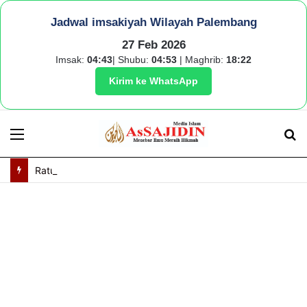
Jadwal imsakiyah Wilayah Palembang
27 Feb 2026
Imsak:
04:43
| Shubu:
04:53
| Maghrib:
18:22
Kirim ke WhatsApp
Menu
S
fo
Ratu Dewa Resmikan Penataan Kabel Utilitas Bawah Tanah, POM IX Jadi Pilot Project Kota Modern