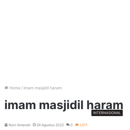
Home
/
imam masjidil haram
imam masjidil haram
INTERNASIONAL
Novi Amanah
26 Agustus 2022
0
1,571