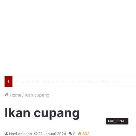
Usung Filosofi Kapal Sriwijaya, Masjid Al Fathul Akbar Siap Tampil Lebih Ikonik
Home
/
Ikan cupang
Ikan cupang
NASIONAL
Novi Amanah
22 Januari 2024
0
602