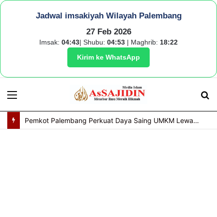
Jadwal imsakiyah Wilayah Palembang
27 Feb 2026
Imsak:
04:43
| Shubu:
04:53
| Maghrib:
18:22
Kirim ke WhatsApp
Menu
S
fo
Pemkot Palembang Perkuat Daya Saing UMKM Lewat Seminar Transformasi Digital