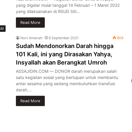
yang digelar mulai tanggal 14 Februari – 1 Maret 2022
yang dilaksanakan di RSUD Siti…
Read More
AM
Novi Amanah
9 September 2021
806
Sudah Mendonorkan Darah hingga
101 Kali, ini yang Dirasakan Yahya,
Insyallah akan Berangkat Umroh
ASSAJIDIN.COM — DONOR darah merupakan salah
satu kegiatan sosial yang bertujuan untuk membantu
antar sesama yang sedang membutuhkan transfusi
darah.…
Read More