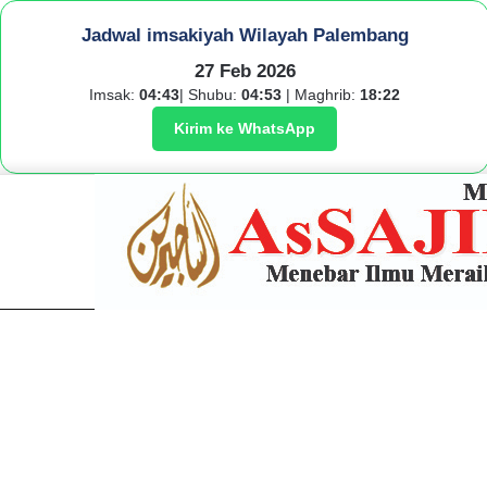
Jadwal imsakiyah Wilayah Palembang
27 Feb 2026
Imsak:
04:43
| Shubu:
04:53
| Maghrib:
18:22
Kirim ke WhatsApp
Pemkot Palembang 
Breaking News
8 Agustus 2026