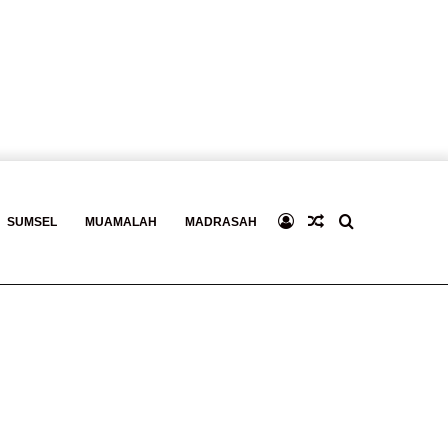
Log
Baca
Search
SUMSEL
MUAMALAH
MADRASAH
In
Berita
for