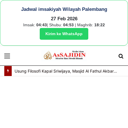
Jadwal imsakiyah Wilayah Palembang
27 Feb 2026
Imsak:
04:43
| Shubu:
04:53
| Maghrib:
18:22
Kirim ke WhatsApp
Menu
S
fo
Usung Filosofi Kapal Sriwijaya, Masjid Al Fathul Akbar Siap Tampil Lebih Ikonik