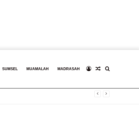
Log
Baca
Search
SUMSEL
MUAMALAH
MADRASAH
In
Berita
for