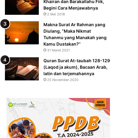
Khairan dan Barakallahu Fiik,
Begini Cara Menjawabnya
2 Mei 2018
Makna Surat Ar Rahman yang
Diulang, “Maka Nikmat
Tuhanmu yang Manakah yang
Kamu Dustakan?”
31 Maret 2021
Quran Surat At-taubah 128-129
(Laqod ja akum), Bacaan Arab,
latin dan terjemahannya
25 November 2020